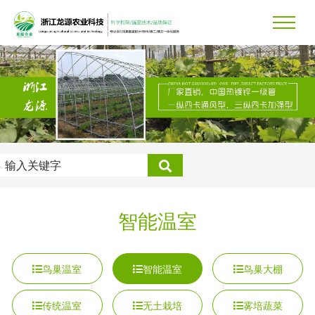
智能温室
鸟巢温室
智能温室
鸟巢大棚
传统温室
无土栽培
雾培蔬菜